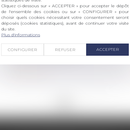
statistiques de visite.
Cliquez ci-dessous sur « ACCEPTER » pour accepter le dépôt
de l'ensemble des cookies ou sur « CONFIGURER » pour
Lire la suite
choisir quels cookies nécessitant votre consentement seront
déposés (cookies statistiques), avant de continuer votre visite
du site.
Plus d'informations
Droit immobilier
/
Patrimoine et succession
/
Droit de la construction
Réception tacite : nécessité d'une
ACCEPTER
CONFIGURER
REFUSER
volonté non équivoque
Lire la suite
<<
<
...
107
108
109
110
111
112
113
...
>
>>