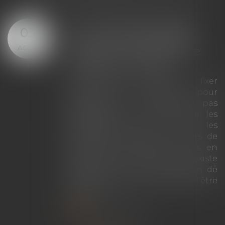
Servitude de passage :
05
tous les propriétaires
AOÛT
voisins n'ont pas à être
appelés en justice
La demande tendant à fixer
l'assiette d'un passage pour
désenclaver un fonds n'est pas
irrecevable du seul fait que les
propriétaires de toutes les
parcelles envisagées au cours de
l'expertise n'ont pas été mis en
cause. Encore faut-il qu'il existe
réellement une autre solution de
désenclavement susceptible d'être
retenue.
Lire la suite