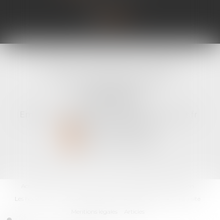
SELARL VIRGINIE SOLIGNAC
11 bis avenue René Cassin
22100 DINAN
Tél :
02 96 89 59 10
Email :
contact@virginiesolignac-avocats.fr
NOUS CONTACTER
NOUS LOCALISER
Accueil
Le cabinet
L'équipe
Les domaines d'intervention
Les honoraires
Les actus
Contact
RDV en ligne
Plan du site
Mentions légales
Articles