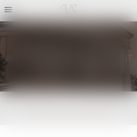
Ouvrir
le
menu
VIRGINIE SOLIGNAC
AVOCAT AU BARREAU DE SAINT
MALO – DINAN
Vous êtes ici :
RDV en ligne
RDV EN LIGNE