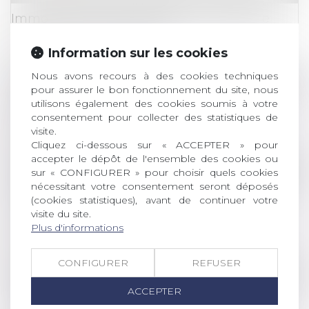
Immobilier à temps partagé : la méfiance
s'impose avant de signer
Lire la suite
Information sur les cookies
Nous avons recours à des cookies techniques
Droit immobilier
/
Copropriété
pour assurer le bon fonctionnement du site, nous
utilisons également des cookies soumis à votre
Copropriété et assemblées générales :
consentement pour collecter des statistiques de
dérogations jusqu’au 30 septembre 2021
visite.
Lire la suite
Cliquez ci-dessous sur « ACCEPTER » pour
accepter le dépôt de l'ensemble des cookies ou
Droit immobilier
/
Droit de la construction
sur « CONFIGURER » pour choisir quels cookies
nécessitant votre consentement seront déposés
Taxation d'office des profits de construction :
(cookies statistiques), avant de continuer votre
mise en demeure et déclaration de plus-
visite du site.
value immobilière
Plus d'informations
Lire la suite
CONFIGURER
REFUSER
Droit immobilier
/
Baux d'habitation
ACCEPTER
Un manquement du locataire avant le