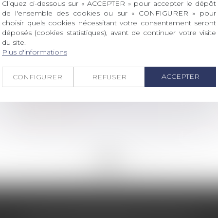
Cliquez ci-dessous sur « ACCEPTER » pour accepter le dépôt
Lire la suite
de l'ensemble des cookies ou sur « CONFIGURER » pour
choisir quels cookies nécessitant votre consentement seront
déposés (cookies statistiques), avant de continuer votre visite
du site.
Plus d'informations
Droit de la famille, des personnes et de leur patrimoine
Le démembrement de propriété
ACCEPTER
CONFIGURER
REFUSER
pour baisser ses impôts
Lire la suite
<<
<
...
149
150
151
152
153
154
155
...
>
>>