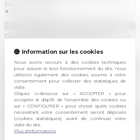
biens en indivision ?
Lire la suite
Droit immobilier
Diagnostic de performance énergétique : un
plan pour restaurer la confiance
Lire la suite
Information sur les cookies
Nous avons recours à des cookies techniques
Droit de la famille, des personnes et de leur pat
pour assurer le bon fonctionnement du site, nous
utilisons également des cookies soumis à votre
Transports en commun : les femmes 1ères
consentement pour collecter des statistiques de
victimes de violences sexuelles | vie-
visite.
publique.fr
Cliquez ci-dessous sur « ACCEPTER » pour
Lire la suite
accepter le dépôt de l'ensemble des cookies ou
sur « CONFIGURER » pour choisir quels cookies
nécessitant votre consentement seront déposés
Droit du travail - Salariés
/
Responsabilité accident
(cookies statistiques), avant de continuer votre
Santé au travail : on en sait plus sur l’analyse
visite du site.
des substances dangereuses !
Plus d'informations
Lire la suite