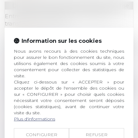
Droit des sociétés
/
Transmission d’entreprise
Entrepreneur individuel : formalités du
transfert de patrimoine
Lire la suite
Information sur les cookies
Droit de la famille, des personnes et de leur pat
Nous avons recours à des cookies techniques
Conséquences de l’absence de transcription
pour assurer le bon fonctionnement du site, nous
d’un divorce étranger
utilisons également des cookies soumis à votre
Lire la suite
consentement pour collecter des statistiques de
visite.
Cliquez ci-dessous sur « ACCEPTER » pour
Droit immobilier
/
Droit de la construction
accepter le dépôt de l'ensemble des cookies ou
Expropriation : une parcelle située en zone à
sur « CONFIGURER » pour choisir quels cookies
nécessitant votre consentement seront déposés
constructibilité limitée n’est pas un terrain à
(cookies statistiques), avant de continuer votre
bâtir
visite du site.
Lire la suite
Plus d'informations
Droit immobilier
/
Baux d'habitation
CONFIGURER
REFUSER