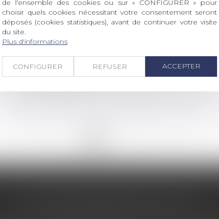
de l'ensemble des cookies ou sur « CONFIGURER » pour
choisir quels cookies nécessitant votre consentement seront
déposés (cookies statistiques), avant de continuer votre visite
du site.
/
Patrimoine et succession
Droit de la famille, des personnes et de leur patrimoine
Plus d'informations
Inceste et violences sexuelles faites
aux enfants propositions Ciivise
ACCEPTER
CONFIGURER
REFUSER
Lire la suite
<<
<
1
2
3
4
5
6
7
...
>
>>
LES DERNIÈRES ACTUS