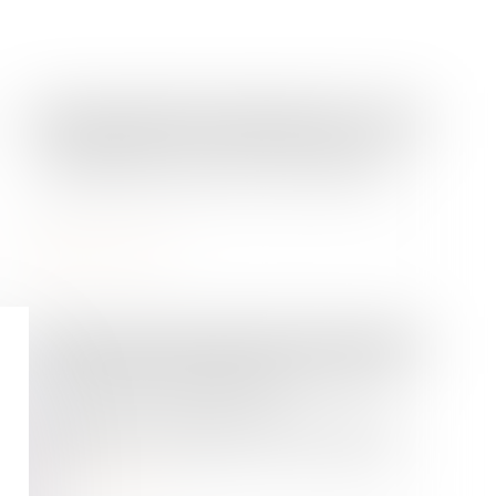
Droit immobilier
/
Copropriété
Copropriété : une mise en demeure
imprécise bloque le recouvrement
Lire la suite
Droit de la famille, des personnes et de leur patrimoine
Le collatéral engagé dans un PACS
ne peut pas bénéficier de
l’exonération prévue par l’art. 796-0-
ter du CGI : fondement et portée de
la jurisprudence
Lire la suite