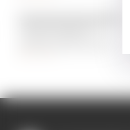
Droit de la famille, des personnes et de leur patrimoine
Exonération totale de droits de
succession entre frères et
sœurs (CGI, art. 796-0 ter) : attention
de ne pas confondre « domicile
commun » et « résidence
Lire la suite
commune »