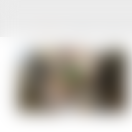
ACCUEIL
LE CABINET
L'ÉQUIPE
Vous êtes ici :
Accueil
Harcèlement sexuel : la victime n'a pas besoin d'êtr