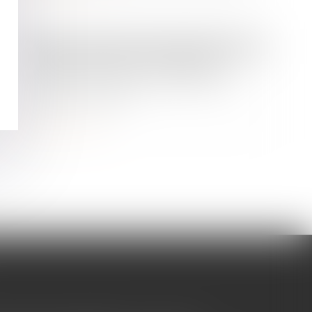
Droit immobilier
/
Violences familiales
/
Baux d'habitation
Cotisations 2026 : un arrêté qui
confirme les règles applicables au
logement social
Lire la suite