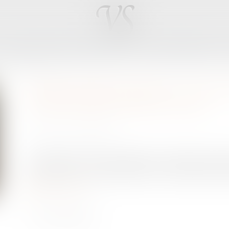
LES DOMAINES D'INTERVENTION
LES HONORAIRES
e directement visée
HARCÈLEMENT SEXUEL : LA VICT
D'ÊTRE DIRECTEMENT VISÉE
Publié le :
02/07/2026
Source :
www.weka.fr
L’arrêt de la Cour de cassation, chambre social
est relatif à la caractérisation du harcèlement sex
Lire la suite