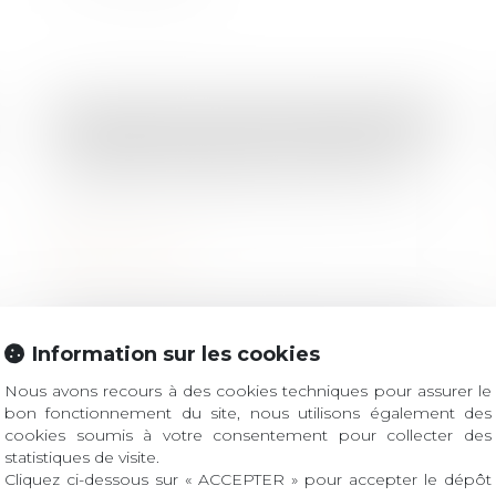
Droit du travail - Salariés
/
Patrimoine et succession
/
Responsabilité accident du travail
Harcèlement sexuel : la victime n'a
pas besoin d'être directement visée
Lire la suite
Droit des sociétés
/
Transmission d’entreprise
Information sur les cookies
Procédure de « rescrit valeur » : pour
Nous avons recours à des cookies techniques pour assurer le
les PME, le silence de
bon fonctionnement du site, nous utilisons également des
l’administration vaut acceptation
cookies soumis à votre consentement pour collecter des
statistiques de visite.
Lire la suite
Cliquez ci-dessous sur « ACCEPTER » pour accepter le dépôt