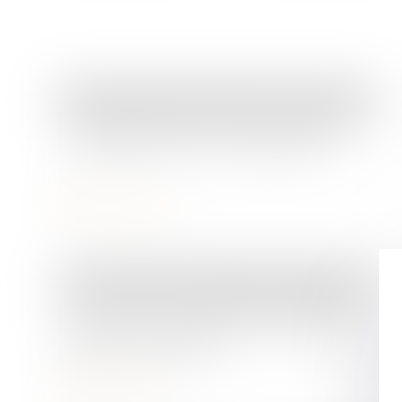
Droit de la famille, des personnes et de leur patrimoine
Frais bancaires lors d’une succession
: suppression des cas de gratuité
Lire la suite
Droit commercial
/
Baux commerciaux
Un processus irréversible de départ
des lieux du locataire fait obstacle au
repentir du bailleur
Lire la suite