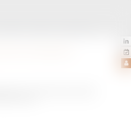
LES ACTUS
CONTACT
RDV EN LIGNE
IME N'A PAS BESOIN
e, pourvoi n° 24-22.754 du 28 mai 2026,
uel au travail...