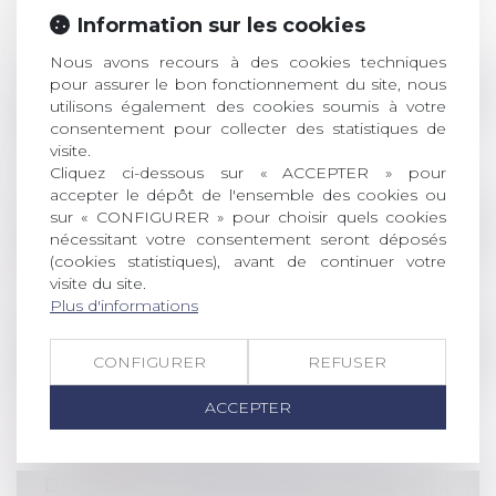
délai de prescription
Information sur les cookies
Lire la suite
Nous avons recours à des cookies techniques
pour assurer le bon fonctionnement du site, nous
Droit de la famille, des personnes et de leur pat
utilisons également des cookies soumis à votre
Mieux protéger les enfants victimes de
consentement pour collecter des statistiques de
visite.
violences intrafamiliales
Cliquez ci-dessous sur « ACCEPTER » pour
Lire la suite
accepter le dépôt de l'ensemble des cookies ou
sur « CONFIGURER » pour choisir quels cookies
Droit de la famille, des personnes et de leur pat
nécessitant votre consentement seront déposés
(cookies statistiques), avant de continuer votre
Contrat obsèques
visite du site.
Lire la suite
Plus d'informations
Droit immobilier
/
Droit de la construction
CONFIGURER
REFUSER
Quelles sont les caractéristiques qui rendent
un terrain constructible ?
ACCEPTER
Lire la suite
Droit commercial
/
Baux commerciaux