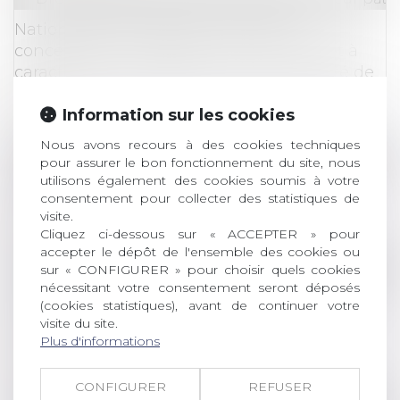
Nationalité française par mariage : la
conception d’un enfant hors union suffit à
caractériser la cessation de communauté de
vie
Lire la suite
Information sur les cookies
Nous avons recours à des cookies techniques
Droit immobilier
/
Copropriété
pour assurer le bon fonctionnement du site, nous
utilisons également des cookies soumis à votre
Publication du décret d'application de la loi
consentement pour collecter des statistiques de
habitat dégradé
visite.
Lire la suite
Cliquez ci-dessous sur « ACCEPTER » pour
accepter le dépôt de l'ensemble des cookies ou
Droit de la famille, des personnes et de leur pat
sur « CONFIGURER » pour choisir quels cookies
nécessitant votre consentement seront déposés
Contestation de paternité : les juges ne
(cookies statistiques), avant de continuer votre
peuvent pas relever d’office le moyen tiré de
visite du site.
la prescription
Plus d'informations
Lire la suite
CONFIGURER
REFUSER