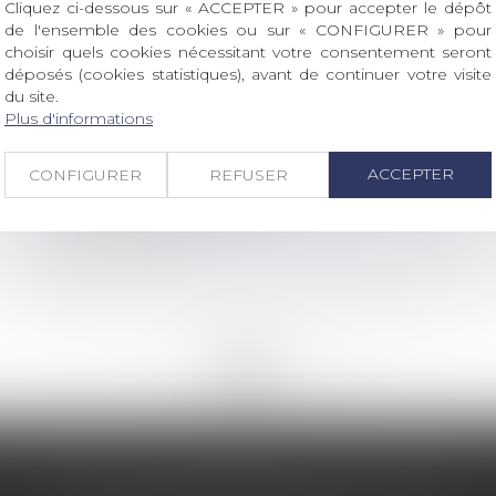
Cliquez ci-dessous sur « ACCEPTER » pour accepter le dépôt
Lire la suite
de l'ensemble des cookies ou sur « CONFIGURER » pour
choisir quels cookies nécessitant votre consentement seront
déposés (cookies statistiques), avant de continuer votre visite
du site.
Plus d'informations
Droit des obligations et des suretés
/
Droit de la responsabilité
Barème d’indemnisation des
ACCEPTER
CONFIGURER
REFUSER
victimes : appréciation souveraine de
la méthode de calcul
Lire la suite
<<
<
...
163
164
165
166
167
168
169
...
>
>>