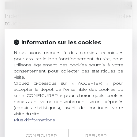
Droit immobilier
/
Cession et gestion d'immeub
Indemnisation des propriétaires d'immeubles
touchés par la mérule
Lire la suite
Information sur les cookies
Droit du travail - Salariés
/
Responsabilité accident
Nous avons recours à des cookies techniques
Amiante : le préjudice d’anxiété refusé à 122
pour assurer le bon fonctionnement du site, nous
sidérurgistes
utilisons également des cookies soumis à votre
Lire la suite
consentement pour collecter des statistiques de
visite.
Droit immobilier
/
Copropriété
Cliquez ci-dessous sur « ACCEPTER » pour
accepter le dépôt de l'ensemble des cookies ou
La requête en désignation de
sur « CONFIGURER » pour choisir quels cookies
l'administrateur provisoire n'a pas à être
nécessitant votre consentement seront déposés
(cookies statistiques), avant de continuer votre
notifiée aux copropriétaires
visite du site.
Lire la suite
Plus d'informations
Droit immobilier
/
Droit de la construction
CONFIGURER
REFUSER