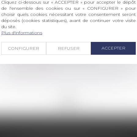
Cliquez ci-dessous sur « ACCEPTER » pour accepter le dépôt
Lire la suite
de l'ensemble des cookies ou sur « CONFIGURER » pour
choisir quels cookies nécessitant votre consentement seront
déposés (cookies statistiques), avant de continuer votre visite
du site.
Plus d'informations
Droit des sociétés
/
Transmission d’entreprise
Cession de parts sociales : effets de
ACCEPTER
CONFIGURER
REFUSER
la présomption de solidarité
Lire la suite
<<
<
...
56
57
58
59
60
61
62
...
>
>>