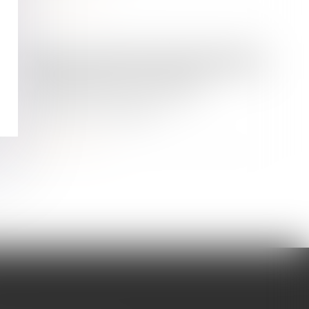
Lire la suite
Droit des sociétés
/
Transmission d’entreprise
Nouvelle baisse des créations
d’entreprises en mars 2025 -
Informations rapides
Lire la suite