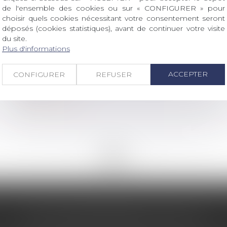
Lire la suite
de l'ensemble des cookies ou sur « CONFIGURER » pour
choisir quels cookies nécessitant votre consentement seront
déposés (cookies statistiques), avant de continuer votre visite
du site.
Droit immobilier
/
Violences familiales
/
Copropriété
Plus d'informations
Copropriété : pas de présomption
automatique sans vice ou défaut
ACCEPTER
CONFIGURER
REFUSER
établi
Lire la suite
<<
<
...
15
16
17
18
19
20
21
...
>
>>
LES DERNIÈRES ACTUS