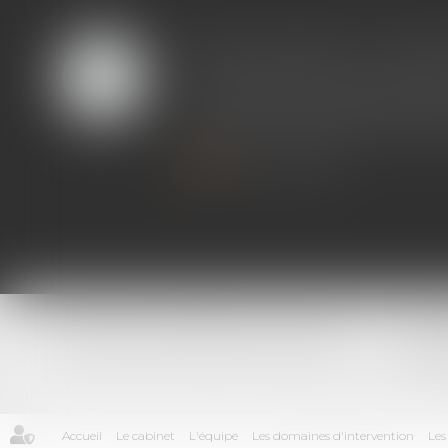
Fortes chaleurs : mesur
06
Le changement climatique entrai
AOÛT
mai, la France fait face à plus
générale, mais également pour les
Lire la suite
11 bi
SELARL VIRGINIE SOLIGNAC
2210
Accueil
Le cabinet
L'équipe
Les domaines d'intervention
Les