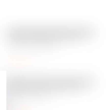
Droit des sociétés
/
Couples et régime matrimoniaux
/
Transmission d’entreprise
Bpifrance, l’effet de levier pour la
création d’entreprises
Lire la suite
Droit commercial
/
Baux commerciaux
Quand la bonne foi neutralise la
clause d’exploitation