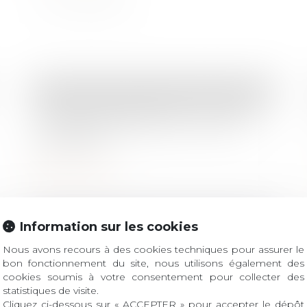
Droit de la famille, des personnes et de leur patrimoine
Recherche de paternité : pourquoi la
loi française peut primer sur la loi
étrangère ?
Lire la suite
Information sur les cookies
Droit immobilier
/
Patrimoine et succession
/
Droit de la construction
Certificats d’économies d’énergie
Nous avons recours à des cookies techniques pour assurer le
bon fonctionnement du site, nous utilisons également des
(CEE) : encore des modifications à
cookies soumis à votre consentement pour collecter des
connaître
statistiques de visite.
Cliquez ci-dessous sur « ACCEPTER » pour accepter le dépôt