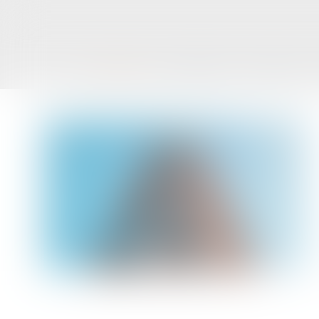
ACCUEIL
LE CABINET
L'ÉQUIPE
Vous êtes ici :
Accueil
Copropriété : pas de présomption automatique sans 