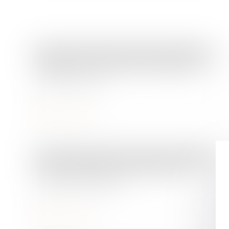
Droit de la famille, des personnes et de leur patrimoine
Rappel : Il n'y a pas de mariage sans
consentement
Lire la suite
Droit de la famille, des personnes et de leur patrimoine
Droit de partage : une première
réduction en 2020
Lire la suite