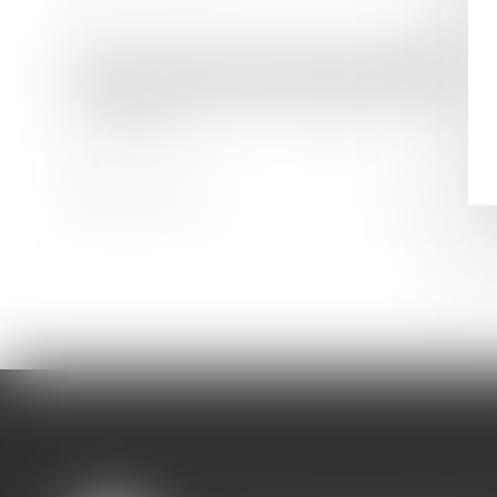
Droit immobilier
/
Droit de la propriété
Clôture du terrain et déclaration
préalable
Lire la suite