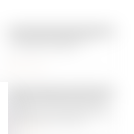
Droit de la famille, des personnes et de leur patrimoine
De la nécessité de désigner un
mandataire successoral
Lire la suite
Droit des obligations et des suretés
/
Droit de la responsabilité
Dépôt à l'Assemblée nationale d'un
projet de loi sur l'indemnisation des
ayants droit d’une victime survivante
en cas d'aléa thérapeutique
Lire la suite