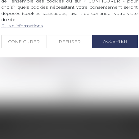
de l'ensemble des cookies ou sur « CONFIGURER » pour
choisir quels cookies nécessitant votre consentement seront
déposés (cookies statistiques), avant de continuer votre visite
du site.
Droit immobilier
/
Droit de la construction
Plus d'informations
L’action en paiement direct par un
sous-traitant peut être mise à la
ACCEPTER
CONFIGURER
REFUSER
charge du mandataire du maître
d’ouvrage
Lire la suite
<<
<
...
161
162
163
164
165
166
167
...
>
>>
LES DERNIÈRES ACTUS