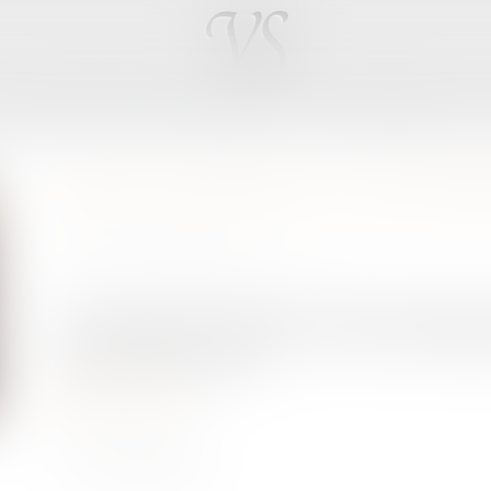
LES DOMAINES D'INTERVENTION
LES HONORAIRES
DROIT DE PARTAGE : UNE PREM
Publié le :
06/11/2019
Source :
www.fiscalonline.com
Dans le cadre de l'examen en séance publique 
du PLF2020 et touchant au droit de partag
plusieurs hypothèses...
Lire la suite