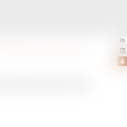
LES ACTUS
CONTACT
RDV EN LIGNE
IÈRE RÉDUCTION EN 2020
de plusieurs amendements à l'article 6
e le Gouvernement aurait tranché :