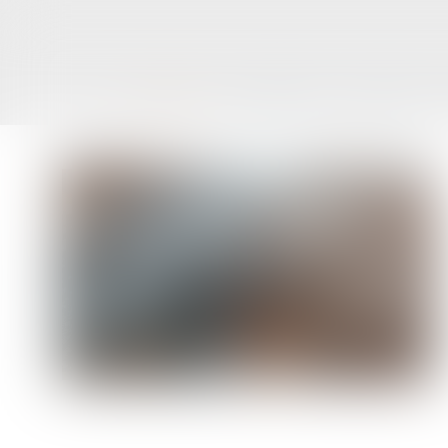
ACCUEIL
LE CABINET
L'ÉQUIPE
Vous êtes ici :
Accueil
Droit de partage : une première réduction en 2020