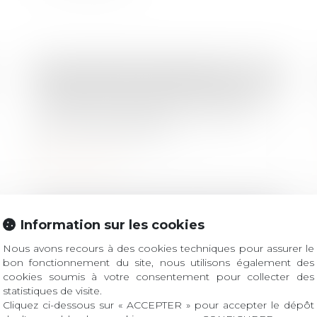
Droit immobilier
/
Couples et régime matrimoniaux
/
Copropriété
Publication de l’ordonnance portant
réforme du droit de la copropriété
des immeubles bâtis
Lire la suite
Droit immobilier
/
Divorce et séparation
/
Droit de la construction
Information sur les cookies
Construction : devez-vous vous
Nous avons recours à des cookies techniques pour assurer le
acquitter de la taxe d’aménagement
bon fonctionnement du site, nous utilisons également des
?
cookies soumis à votre consentement pour collecter des
statistiques de visite.
Lire la suite
Cliquez ci-dessous sur « ACCEPTER » pour accepter le dépôt