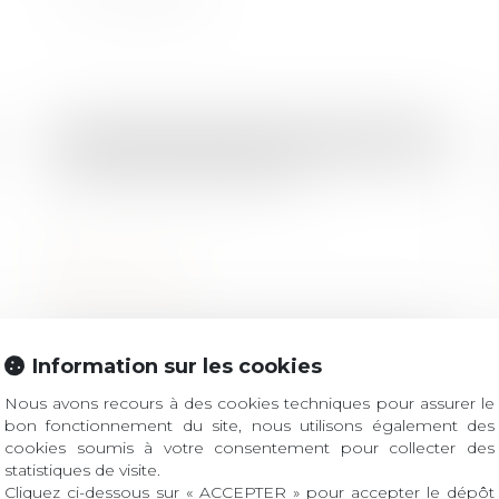
Droit de la famille, des personnes et de leur patrimoine
Indemnité de réduction
Lire la suite
Information sur les cookies
Droit immobilier
/
Cession et gestion d'immeuble
DPE : mise en œuvre des mesures
Nous avons recours à des cookies techniques pour assurer le
destinées à pallier les anomalies et
bon fonctionnement du site, nous utilisons également des
cookies soumis à votre consentement pour collecter des
opposabilité
statistiques de visite.
Cliquez ci-dessous sur « ACCEPTER » pour accepter le dépôt