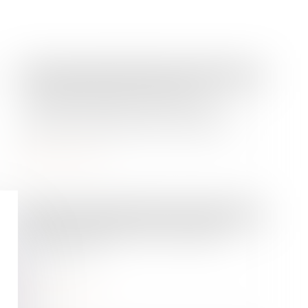
Droit commercial
/
Patrimoine et succession
/
Baux commerciaux
Loi de protection du pouvoir
d'achat : mesures pour contenir la
hausse des loyers commerciaux
Lire la suite
Droit commercial
/
Patrimoine et succession
/
Baux commerciaux
Droit de préférence du locataire
commercial
Lire la suite