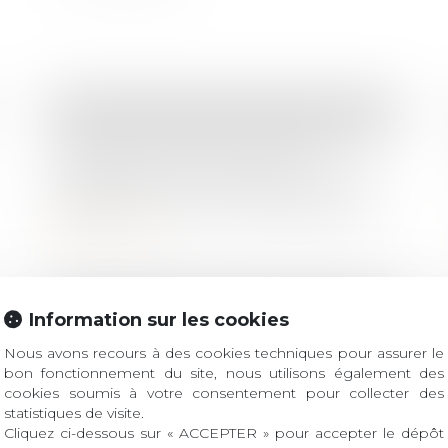
Droit de la famille, des personnes et de leur patrimoine
En présence d’avances dépassant la
valeur de rachat du contrat
d’assurance-vie, l’assureur ne peut
modifier le contrat unilatéralement
pour s’octroyer un droit de rachat
Lire la suite
Droit de la famille, des personnes et de leur patrimoine
Information sur les cookies
Les effets du consentement d’un
Nous avons recours à des cookies techniques pour assurer le
époux au cautionnement souscrit
bon fonctionnement du site, nous utilisons également des
par son conjoint
cookies soumis à votre consentement pour collecter des
statistiques de visite.
Lire la suite
Cliquez ci-dessous sur « ACCEPTER » pour accepter le dépôt