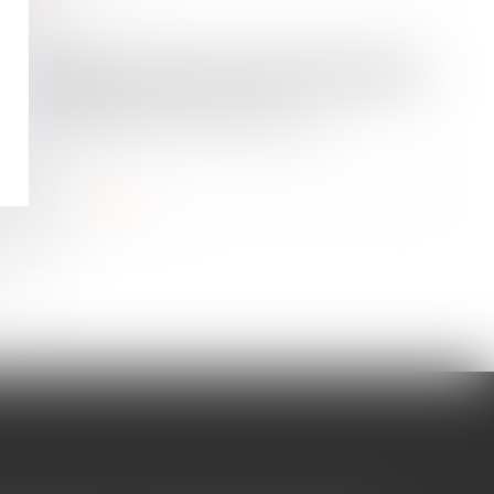
/
Patrimoine et succession
Droit de la famille, des personnes et de leur patrimoine
Un divorce favorise une
«exhérédation» par testament
Lire la suite