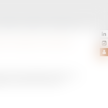
LES ACTUS
CONTACT
RDV EN LIGNE
CE AU SENS DU CODE DE
tion de sommes indûment versées et en
e pour procéder à des travaux...