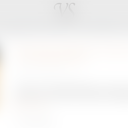
LES DOMAINES D'INTERVENTION
LES HONORAIRES
la consommation
NOTION DE CONTRAT À DISTAN
LA CONSOMMATION
Publié le :
13/09/2022
Source :
www.actu-juridique.fr
Contrats : Une justiciable assigne en restitu
indemnisation la personne qu’elle avait engagé
Lire la suite