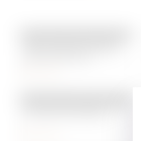
Droit immobilier
/
Droit de la construction
Violation du cahier des charges : le
ressenti négatif du coloti voisin ne
justifie pas la démolition
Lire la suite
Droit des obligations et des suretés
/
Droit de la responsabilité
Notion de contrat à distance au sens
du Code de la consommation
Lire la suite