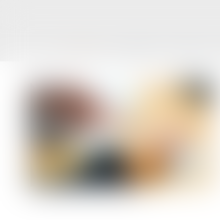
ACCUEIL
LE CABINET
L'ÉQUIPE
Vous êtes ici :
Accueil
Notion de contrat à distance au sens du Code de 