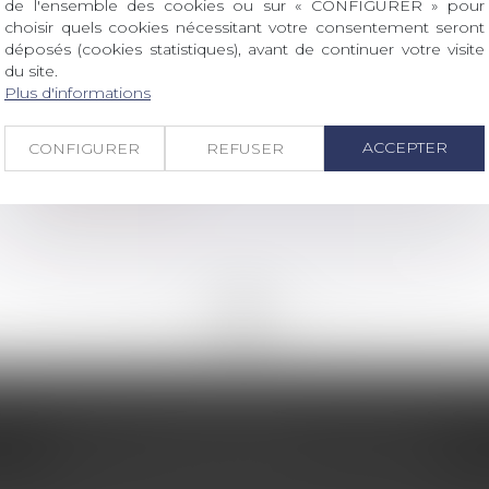
de l'ensemble des cookies ou sur « CONFIGURER » pour
choisir quels cookies nécessitant votre consentement seront
déposés (cookies statistiques), avant de continuer votre visite
du site.
/
Filiation
Droit de la famille, des personnes et de leur patrimoine
Plus d'informations
Succession : quelles règles pour les
enfants, petits-enfants et arrière-
ACCEPTER
CONFIGURER
REFUSER
petits-enfants ?
Lire la suite
<<
<
...
85
86
87
88
89
90
91
...
>
>>
LES DERNIÈRES ACTUS