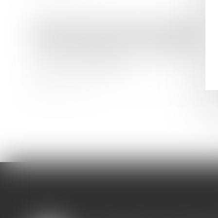
Droit de la famille, des personnes et de leur patrimoine
L'immeuble édifié sur une parcelle
commune jouxtant un terrain propre
est-il un bien propre?
Lire la suite