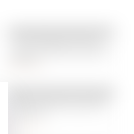
Droit de la famille, des personnes et de leur patrimoine
La CEDH rappelle la nécessité de
concilier les intérêts en jeu lors d'une
demande de déchéance d'autorité
parentale
Lire la suite
Droit des sociétés
/
Transmission d’entreprise
Cession de commerce : la clause de
non-rétablissement étendue à une
société tierce
Lire la suite