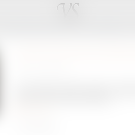
LES DOMAINES D'INTERVENTION
LES HONORAIRES
QU'EST-CE QU'UNE SUCCESSIO
Publié le :
19/09/2019
Source :
www.capital.fr
Une succession anomale consiste en l’attri
défunt à une personne en particulier. Grâce à
(ou droit de retour légal), le législateur...
Lire la suite