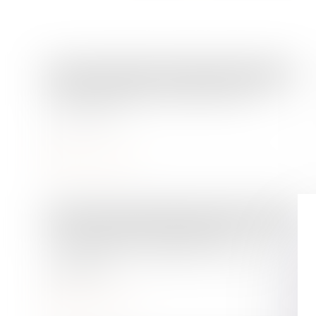
Droit immobilier
/
Droit de la propriété
Est-il nécessaire de rétablir l'APL
accession ?
Lire la suite
Droit de la famille, des personnes et de leur patrimoine
Où se situe la frontière entre
optimisation du patrimoine et abus
de droit ?
Lire la suite