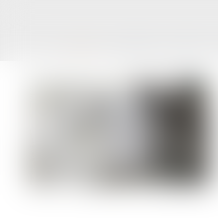
ACCUEIL
LE CABINET
L'ÉQUIPE
Vous êtes ici :
Accueil
Qu'est-ce qu'une succession anomale ?