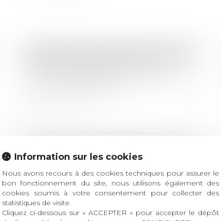
Droit des obligations et des suretés
/
Droit de la responsabilité
Barème d’indemnisation des
victimes : appréciation souveraine de
la méthode de calcul
Lire la suite
Droit immobilier
/
Patrimoine et succession
/
Droit de la construction
Information sur les cookies
"Le silence vaut acceptation"
Nous avons recours à des cookies techniques pour assurer le
désormais l'adage est codifié en
bon fonctionnement du site, nous utilisons également des
matière de construction
cookies soumis à votre consentement pour collecter des
statistiques de visite.
Lire la suite
Cliquez ci-dessous sur « ACCEPTER » pour accepter le dépôt