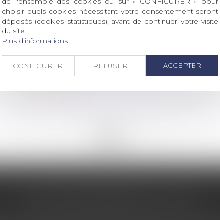
de l'ensemble des cookies ou sur « CONFIGURER » pour
choisir quels cookies nécessitant votre consentement seront
déposés (cookies statistiques), avant de continuer votre visite
du site.
/
Couples et régime matrimoniaux
Droit de la famille, des personnes et de leur patrimoine
Plus d'informations
Qu'est-ce qu'une succession
anomale ?
ACCEPTER
CONFIGURER
REFUSER
Lire la suite
<<
<
...
164
165
166
167
168
169
170
...
>
>>
LES DERNIÈRES ACTUS