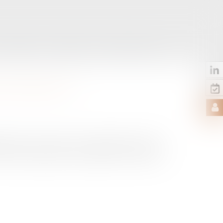
LES ACTUS
CONTACT
RDV EN LIGNE
N ANOMALE ?
bution d’un bien du patrimoine d'un
 la technique de la succession anomale