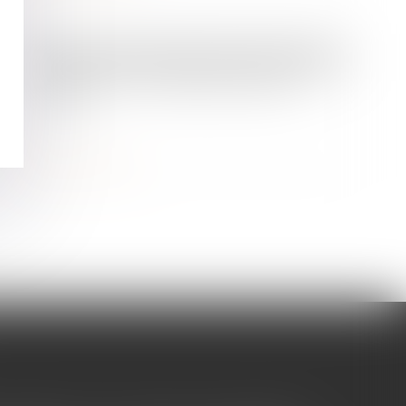
/
Patrimoine et succession
Droit de la famille, des personnes et de leur patrimoine
Usage du nom d'épouse après le
divorce
Lire la suite